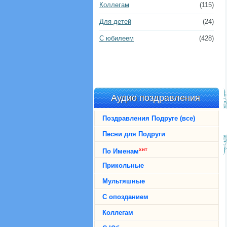
Коллегам
(115)
Для детей
(24)
С юбилеем
(428)
Аудио поздравления
Поздравления Подруге (все)
Песни для Подруги
хит
По Именам
Прикольные
Мультяшные
С опозданием
Коллегам