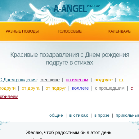
РАЗНЫЕ ПОВОДЫ
ГОЛОСОВЫЕ
КАЛЕНДАРЬ
Красивые поздравления с Днем рождения
подруге в стихах
С Днем рождения
:
женщине
|
по именам
|
подруге
|
от
подруги
|
от друга
|
от подруг
|
коллеге
|
с прошедшим
|
с
юбилеем
общие
|
в стихах
|
в прозе
|
прикольны
Желаю, чтоб радостным был этот день,