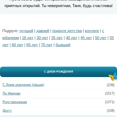
приятных открытий. Ты невероятная, Таня, будь счастлива!
Подруге:
лучшей
|
давней
|
подруге детства
|
коллеге
|
с
юбилеем
|
18 лет
|
30 лет
|
35 лет
|
40 лет
|
45 лет
|
50 лет
|
55
лет
|
60 лет
|
65 лет
|
70 лет
|
бывшей
С ДНЕМ РОЖДЕНИЯ
С Днем рождения (общие)
(239)
По Именам
(1517)
Родственникам
(1371)
Другу
(158)