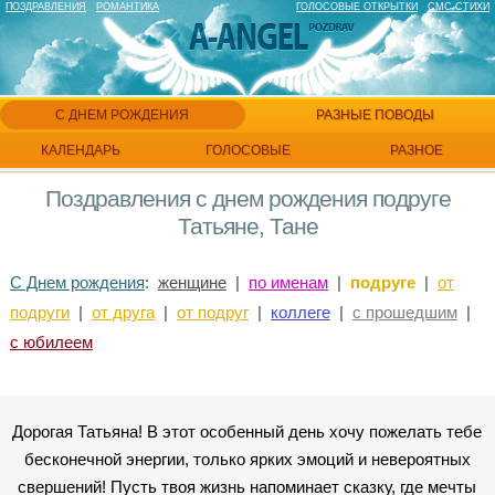
ПОЗДРАВЛЕНИЯ
РОМАНТИКА
ГОЛОСОВЫЕ ОТКРЫТКИ
СМС СТИХИ
С ДНЕМ РОЖДЕНИЯ
РАЗНЫЕ ПОВОДЫ
КАЛЕНДАРЬ
ГОЛОСОВЫЕ
РАЗНОЕ
Поздравления с днем рождения подруге
Татьяне, Тане
С Днем рождения
:
женщине
|
по именам
|
подруге
|
от
подруги
|
от друга
|
от подруг
|
коллеге
|
с прошедшим
|
с юбилеем
Дорогая Татьяна! В этот особенный день хочу пожелать тебе
бесконечной энергии, только ярких эмоций и невероятных
свершений! Пусть твоя жизнь напоминает сказку, где мечты