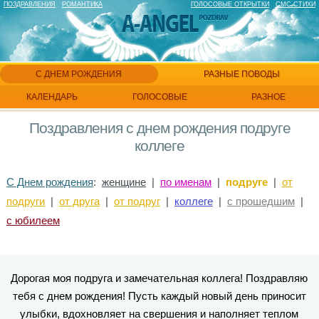
ПОЗДРАВЛЕНИЯ
РОМАНТИКА
ГОЛОСОВЫЕ ОТКРЫТКИ
СМС СТИХИ
С ДНЕМ РОЖДЕНИЯ
РАЗНЫЕ ПОВОДЫ
КАЛЕНДАРЬ
ГОЛОСОВЫЕ
РАЗНОЕ
Поздравления с днем рождения подруге
коллеге
С Днем рождения
:
женщине
|
по именам
|
подруге
|
от
подруги
|
от друга
|
от подруг
|
коллеге
|
с прошедшим
|
с юбилеем
Дорогая моя подруга и замечательная коллега! Поздравляю
тебя с днем рождения! Пусть каждый новый день приносит
улыбки, вдохновляет на свершения и наполняет теплом