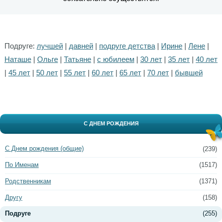
Подруге:
лучшей
|
давней
|
подруге детства
|
Ирине
|
Лене
|
Наташе
|
Ольге
|
Татьяне
|
с юбилеем
|
30 лет
|
35 лет
|
40 лет
|
45 лет
|
50 лет
|
55 лет
|
60 лет
|
65 лет
|
70 лет
|
бывшей
С ДНЕМ РОЖДЕНИЯ
С Днем рождения (общие)
(239)
По Именам
(1517)
Родственникам
(1371)
Другу
(158)
Подруге
(255)