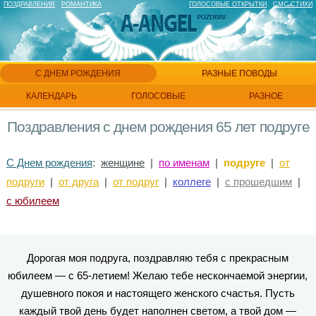
ПОЗДРАВЛЕНИЯ
РОМАНТИКА
ГОЛОСОВЫЕ ОТКРЫТКИ
СМС СТИХИ
С ДНЕМ РОЖДЕНИЯ
РАЗНЫЕ ПОВОДЫ
КАЛЕНДАРЬ
ГОЛОСОВЫЕ
РАЗНОЕ
Поздравления с днем рождения 65 лет подруге
С Днем рождения
:
женщине
|
по именам
|
подруге
|
от
подруги
|
от друга
|
от подруг
|
коллеге
|
с прошедшим
|
с юбилеем
Дорогая моя подруга, поздравляю тебя с прекрасным
юбилеем — с 65-летием! Желаю тебе нескончаемой энергии,
душевного покоя и настоящего женского счастья. Пусть
каждый твой день будет наполнен светом, а твой дом —