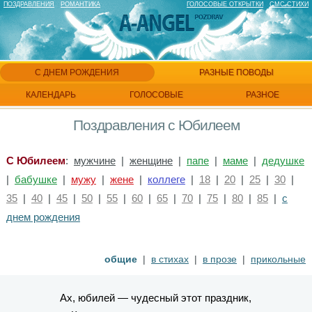
ПОЗДРАВЛЕНИЯ
РОМАНТИКА
ГОЛОСОВЫЕ ОТКРЫТКИ
СМС СТИХИ
С ДНЕМ РОЖДЕНИЯ
РАЗНЫЕ ПОВОДЫ
КАЛЕНДАРЬ
ГОЛОСОВЫЕ
РАЗНОЕ
Поздравления с Юбилеем
С Юбилеем
:
мужчине
|
женщине
|
папе
|
маме
|
дедушке
|
бабушке
|
мужу
|
жене
|
коллеге
|
18
|
20
|
25
|
30
|
35
|
40
|
45
|
50
|
55
|
60
|
65
|
70
|
75
|
80
|
85
|
с
днем рождения
общие
|
в стихах
|
в прозе
|
прикольные
Ах, юбилей — чудесный этот праздник,