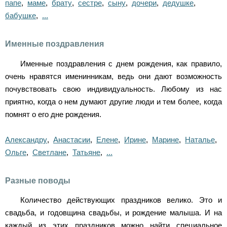
папе
,
маме
,
брату
,
сестре
,
сыну
,
дочери
,
дедушке
,
бабушке
,
...
Именные поздравления
Именные поздравления с днем рождения, как правило,
очень нравятся именинникам, ведь они дают возможность
почувствовать свою индивидуальность. Любому из нас
приятно, когда о нем думают другие люди и тем более, когда
помнят о его дне рождения.
Александру
,
Анастасии
,
Елене
,
Ирине
,
Марине
,
Наталье
,
Ольге
,
Светлане
,
Татьяне
,
...
Разные поводы
Количество действующих праздников велико. Это и
свадьба, и годовщина свадьбы, и рождение малыша. И на
каждый из этих праздников можно найти специальное