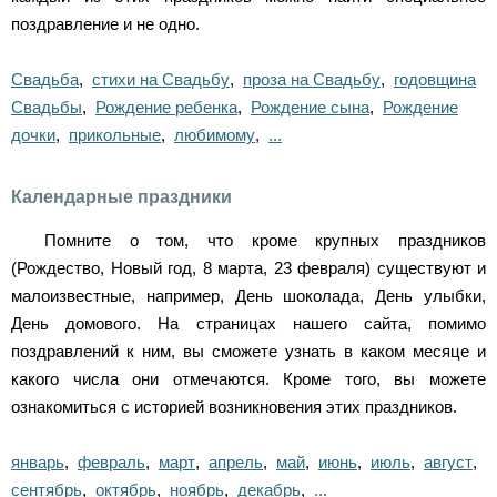
поздравление и не одно.
Свадьба
,
стихи на Свадьбу
,
проза на Свадьбу
,
годовщина
Свадьбы
,
Рождение ребенка
,
Рождение сына
,
Рождение
дочки
,
прикольные
,
любимому
,
...
Календарные праздники
Помните о том, что кроме крупных праздников
(Рождество, Новый год, 8 марта, 23 февраля) существуют и
малоизвестные, например, День шоколада, День улыбки,
День домового. На страницах нашего сайта, помимо
поздравлений к ним, вы сможете узнать в каком месяце и
какого числа они отмечаются. Кроме того, вы можете
ознакомиться с историей возникновения этих праздников.
январь
,
февраль
,
март
,
апрель
,
май
,
июнь
,
июль
,
август
,
сентябрь
,
октябрь
,
ноябрь
,
декабрь
,
...