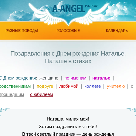
РАЗНЫЕ ПОВОДЫ
ГОЛОСОВЫЕ
КАЛЕНДАРЬ
Поздравления с Днем рождения Наталье,
Наташе в стихах
С Днем рождения
:
женщине
|
по именам
|
наталье
|
родственникам
|
подруге
|
любимой
|
коллеге
|
учителю
|
с
прошедшим
|
с юбилеем
Наташа, милая моя!
Хотим поздравить мы тебя!
В твой светлый праздник — день рожденья