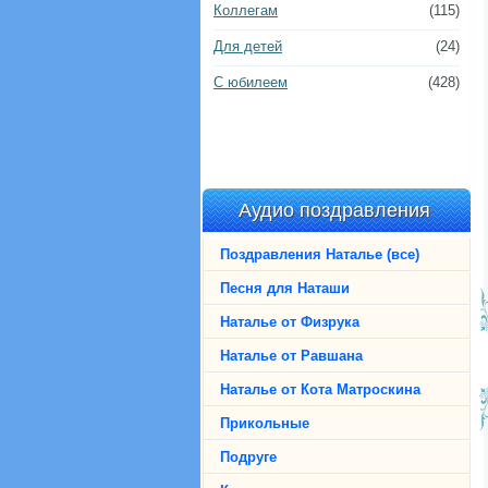
Коллегам
(115)
Для детей
(24)
С юбилеем
(428)
Аудио поздравления
Поздравления Наталье (все)
Песня для Наташи
Наталье от Физрука
Наталье от Равшана
Наталье от Кота Матроскина
Прикольные
Подруге