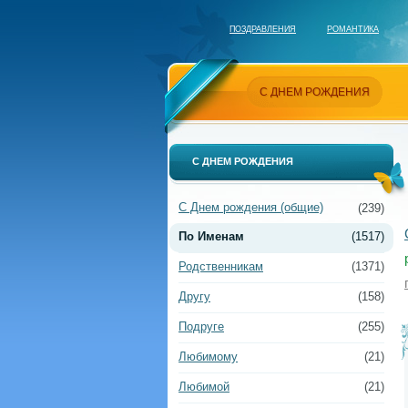
ПОЗДРАВЛЕНИЯ
РОМАНТИКА
С ДНЕМ РОЖДЕНИЯ
С ДНЕМ РОЖДЕНИЯ
С Днем рождения (общие)
(239)
По Именам
(1517)
Родственникам
(1371)
Другу
(158)
Подруге
(255)
Любимому
(21)
Любимой
(21)