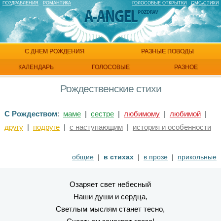
ПОЗДРАВЛЕНИЯ
РОМАНТИКА
ГОЛОСОВЫЕ ОТКРЫТКИ
СМС СТИХИ
С ДНЕМ РОЖДЕНИЯ
РАЗНЫЕ ПОВОДЫ
КАЛЕНДАРЬ
ГОЛОСОВЫЕ
РАЗНОЕ
Рождественские стихи
С Рождеством
:
маме
|
сестре
|
любимому
|
любимой
|
другу
|
подруге
|
с наступающим
|
история и особенности
общие
|
в стихах
|
в прозе
|
прикольные
Озаряет свет небесный
Наши души и сердца,
Светлым мыслям станет тесно,