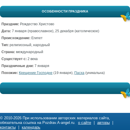
ОСОБЕННОСТИ ПРАЗДНИКА
Праздник:
Рождество Христово
Дата:
7 января (православное), 25 декабря (католическое)
Происхождение:
Египет
Тип:
религиозный, народный
Страна:
международный
Существует с:
2 века
Праздничные дни:
7 января
Похожие:
Крещение Господне
(19 января),
Пасха
(уникальна)
© 2010-2026 При использовании авторских материалов сайта,
обязательна ссылка на Pozdrav.A-angel.ru.
о сайте
|
авторы
|
контакты
|
календарь