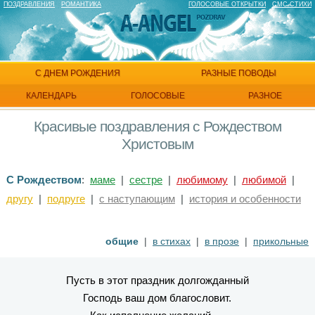
ПОЗДРАВЛЕНИЯ
РОМАНТИКА
ГОЛОСОВЫЕ ОТКРЫТКИ
СМС СТИХИ
С ДНЕМ РОЖДЕНИЯ
РАЗНЫЕ ПОВОДЫ
КАЛЕНДАРЬ
ГОЛОСОВЫЕ
РАЗНОЕ
Красивые поздравления с Рождеством
Христовым
С Рождеством
:
маме
|
сестре
|
любимому
|
любимой
|
другу
|
подруге
|
с наступающим
|
история и особенности
общие
|
в стихах
|
в прозе
|
прикольные
Пусть в этот праздник долгожданный
Господь ваш дом благословит.