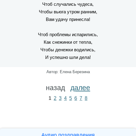
Чтоб случались чудеса,
Чтобы вьюга утром ранним,
Вам удачу принесла!
Чтоб проблемы испарились,
Как снежинки от тепла,
Чтобы денежки водились,
И успешно шли дела!
Автор: Елена Березина
назад
далее
1
2
3
4
5
6
7
8
Аудио поздравления