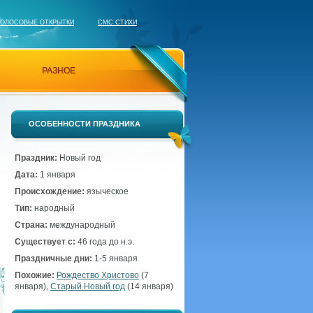
ГОЛОСОВЫЕ ОТКРЫТКИ
СМС СТИХИ
РАЗНОЕ
ОСОБЕННОСТИ ПРАЗДНИКА
Праздник:
Новый год
Дата:
1 января
Происхождение:
языческое
Тип:
народный
Страна:
международный
Существует с:
46 года до н.э.
Праздничные дни:
1-5 января
Похожие:
Рождество Христово
(7
января),
Старый Новый год
(14 января)