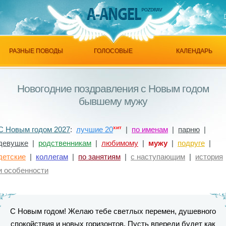
РАЗНЫЕ ПОВОДЫ
ГОЛОСОВЫЕ
КАЛЕНДАРЬ
Новогодние поздравления с Новым годом
бывшему мужу
хит
С Новым годом 2027
:
лучшие 20
|
по именам
|
парню
|
девушке
|
родственникам
|
любимому
|
мужу
|
подруге
|
детские
|
коллегам
|
по занятиям
|
с наступающим
|
история
и особенности
С Новым годом! Желаю тебе светлых перемен, душевного
спокойствия и новых горизонтов. Пусть впереди будет как