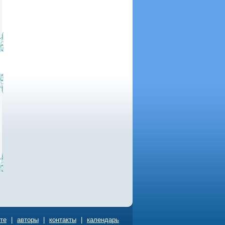
йте
|
авторы
|
контакты
|
календарь