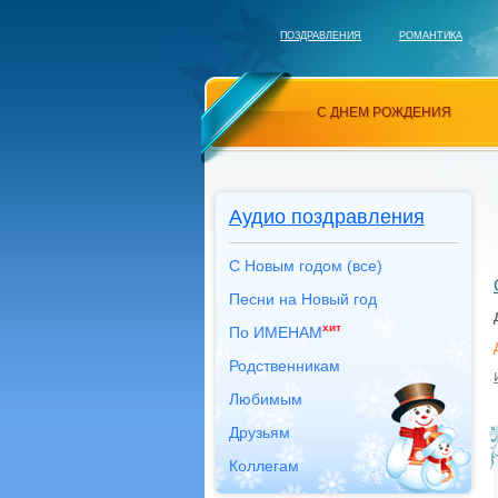
ПОЗДРАВЛЕНИЯ
РОМАНТИКА
С ДНЕМ РОЖДЕНИЯ
Аудио поздравления
С Новым годом (все)
Песни на Новый год
хит
По ИМЕНАМ
Родственникам
Любимым
Друзьям
Коллегам