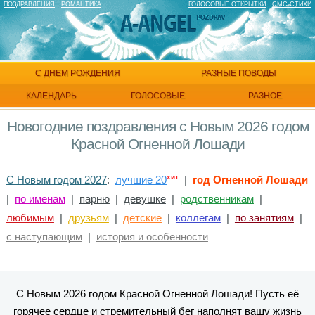
ПОЗДРАВЛЕНИЯ
РОМАНТИКА
ГОЛОСОВЫЕ ОТКРЫТКИ
СМС СТИХИ
С ДНЕМ РОЖДЕНИЯ
РАЗНЫЕ ПОВОДЫ
КАЛЕНДАРЬ
ГОЛОСОВЫЕ
РАЗНОЕ
Новогодние поздравления с Новым 2026 годом
Красной Огненной Лошади
хит
С Новым годом 2027
:
лучшие 20
|
год Огненной Лошади
|
по именам
|
парню
|
девушке
|
родственникам
|
любимым
|
друзьям
|
детские
|
коллегам
|
по занятиям
|
с наступающим
|
история и особенности
С Новым 2026 годом Красной Огненной Лошади! Пусть её
горячее сердце и стремительный бег наполнят вашу жизнь