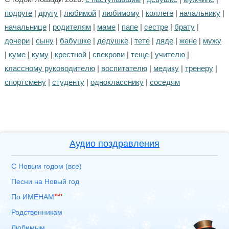
подруге
|
другу
|
любимой
|
любимому
|
коллеге
|
начальнику
|
начальнице
|
родителям
|
маме
|
папе
|
сестре
|
брату
|
дочери
|
сыну
|
бабушке
|
дедушке
|
тете
|
дяде
|
жене
|
мужу
|
куме
|
куму
|
крестной
|
свекрови
|
теще
|
учителю
|
классному руководителю
|
воспитателю
|
медику
|
тренеру
|
спортсмену
|
студенту
|
однокласснику
|
соседям
Аудио поздравления
С Новым годом (все)
Песни на Новый год
хит
По ИМЕНАМ
Родственникам
Любимым