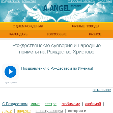
ПОЗДРАВЛЕНИЯ
РОМАНТИКА
ГОЛОСОВЫЕ ОТКРЫТКИ
СМС СТИХИ
С ДНЕМ РОЖДЕНИЯ
РАЗНЫЕ ПОВОДЫ
КАЛЕНДАРЬ
ГОЛОСОВЫЕ
РАЗНОЕ
Рождественские суеверия и народные
приметы на Рождество Христово
Поздравления с Рождеством по Именам!
прослушать
остальное
С Рождеством
:
маме
|
сестре
|
любимому
|
любимой
|
другу
|
подруге
|
с наступающим
|
история и