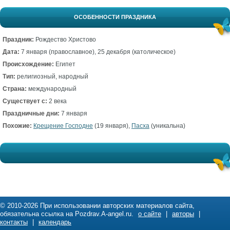
ОСОБЕННОСТИ ПРАЗДНИКА
Праздник:
Рождество Христово
Дата:
7 января (православное), 25 декабря (католическое)
Происхождение:
Египет
Тип:
религиозный, народный
Страна:
международный
Существует с:
2 века
Праздничные дни:
7 января
Похожие:
Крещение Господне
(19 января),
Пасха
(уникальна)
© 2010-2026 При использовании авторских материалов сайта,
обязательна ссылка на Pozdrav.A-angel.ru.
о сайте
|
авторы
|
контакты
|
календарь