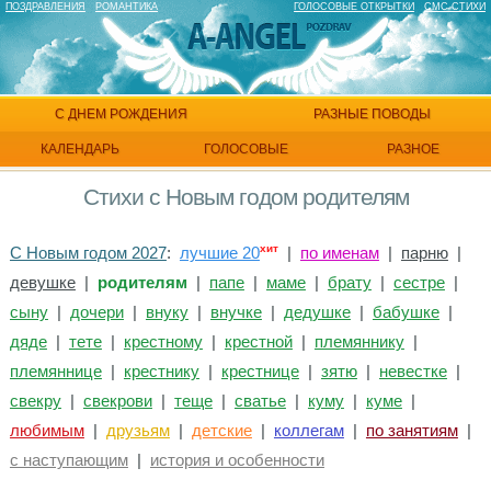
ПОЗДРАВЛЕНИЯ
РОМАНТИКА
ГОЛОСОВЫЕ ОТКРЫТКИ
СМС СТИХИ
С ДНЕМ РОЖДЕНИЯ
РАЗНЫЕ ПОВОДЫ
КАЛЕНДАРЬ
ГОЛОСОВЫЕ
РАЗНОЕ
Стихи с Новым годом родителям
хит
С Новым годом 2027
:
лучшие 20
|
по именам
|
парню
|
девушке
|
родителям
|
папе
|
маме
|
брату
|
сестре
|
сыну
|
дочери
|
внуку
|
внучке
|
дедушке
|
бабушке
|
дяде
|
тете
|
крестному
|
крестной
|
племяннику
|
племяннице
|
крестнику
|
крестнице
|
зятю
|
невестке
|
свекру
|
свекрови
|
теще
|
сватье
|
куму
|
куме
|
любимым
|
друзьям
|
детские
|
коллегам
|
по занятиям
|
с наступающим
|
история и особенности