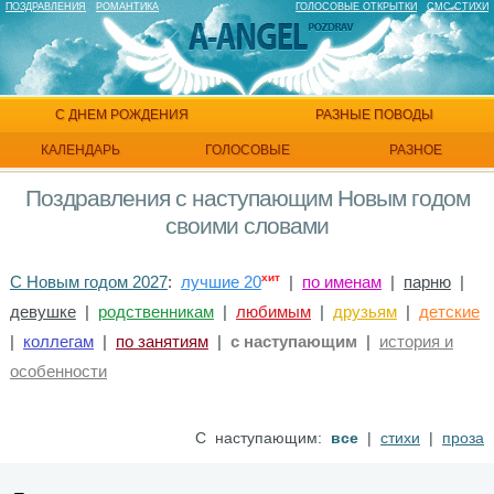
ПОЗДРАВЛЕНИЯ
РОМАНТИКА
ГОЛОСОВЫЕ ОТКРЫТКИ
СМС СТИХИ
С ДНЕМ РОЖДЕНИЯ
РАЗНЫЕ ПОВОДЫ
КАЛЕНДАРЬ
ГОЛОСОВЫЕ
РАЗНОЕ
Поздравления с наступающим Новым годом
своими словами
хит
С Новым годом 2027
:
лучшие 20
|
по именам
|
парню
|
девушке
|
родственникам
|
любимым
|
друзьям
|
детские
|
коллегам
|
по занятиям
|
с наступающим
|
история и
особенности
С наступающим:
все
|
стихи
|
проза