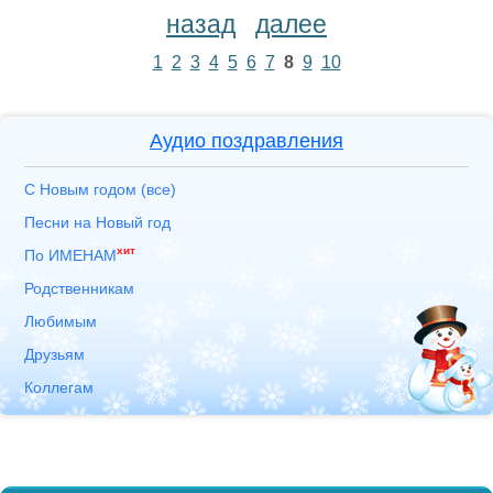
назад
далее
1
2
3
4
5
6
7
8
9
10
Аудио поздравления
С Новым годом (все)
Песни на Новый год
хит
По ИМЕНАМ
Родственникам
Любимым
Друзьям
Коллегам