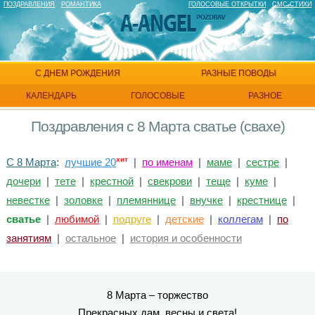
ПОЗДРАВЛЕНИЯ
РОМАНТИКА
ГОЛОСОВЫЕ ОТКРЫТКИ
СМС СТИХИ
С ДНЕМ РОЖДЕНИЯ
РАЗНЫЕ ПОВОДЫ
КАЛЕНДАРЬ
ГОЛОСОВЫЕ
РАЗНОЕ
Поздравления с 8 Марта сватье (свахе)
хит
С 8 Марта
:
лучшие 20
|
по именам
|
маме
|
сестре
|
дочери
|
тете
|
крестной
|
свекрови
|
теще
|
куме
|
невестке
|
золовке
|
племяннице
|
внучке
|
крестнице
|
сватье
|
любимой
|
подруге
|
детские
|
коллегам
|
по
занятиям
|
остальное
|
история и особенности
8 Марта – торжество
Прекрасных дам, весны и света!