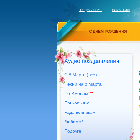
ПОЗДРАВЛЕНИЯ
РОМАНТИКА
С ДНЕМ РОЖДЕНИЯ
Аудио поздравления
С 8 Марта (все)
Песни на 8 Марта
хит
По Именам
Прикольные
Родственникам
Любимой
Подруге