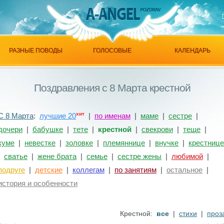
РАЗНЫЕ ПОВОДЫ
ГОЛОСОВЫЕ
КАЛЕНДАРЬ
Поздравления с 8 Марта крестной
хит
С 8 Марта
:
лучшие 20
|
по именам
|
маме
|
сестре
|
дочери
|
бабушке
|
тете
|
крестной
|
свекрови
|
теще
|
куме
|
невестке
|
золовке
|
племяннице
|
внучке
|
крестнице
|
сватье
|
жене брата
|
семье
|
сестре жены
|
любимой
|
подруге
|
детские
|
коллегам
|
по занятиям
|
остальное
|
история и особенности
Крестной:
все
|
стихи
|
проз