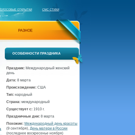
ГОЛОСОВЫЕ ОТКРЫТКИ
СМС СТИХИ
РАЗНОЕ
ОСОБЕННОСТИ ПРАЗДНИКА
Праздник:
Международный женский
день
Дата:
8 марта
Происхождение:
США
Тип:
народный
Страна:
международный
Существует с:
1910 г.
Праздничные дни:
8 марта
Похожие:
Международный день красоты
а
(9 сентября),
День матери в России
(последнее воскресенье ноября)