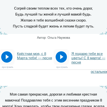
Согрей своим теплом всех тех, кто очень дорог,
Будь лучшей ты женой и лучшей мамой будь.
Желаю я тебе волшебной сказки скоро.
Пусть сладкой будет жизнь и легким будет путь.
Автор: Ольга Наумова
Крёстная моя, с 8
Я подарю тебе все
Марта тебя! — песня
цветы! С 8 марта! —
песня
прослушать
прослушать
остально
Моя самая прекрасная, дорогая и любимая крестная
мамочка! Поздравляю тебя с этим весенним праздником 8
марта! Хочу пожелать, чтобы твои лучезарные глазки, всегда