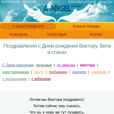
ПОЗДРАВЛЕНИЯ
РОМАНТИКА
ГОЛОСОВЫЕ ОТКРЫТКИ
СМС СТИХИ
С ДНЕМ РОЖДЕНИЯ
РАЗНЫЕ ПОВОДЫ
КАЛЕНДАРЬ
ГОЛОСОВЫЕ
РАЗНОЕ
Поздравления с Днем рождения Виктору, Вите
в стихах
С Днем рождения
:
мужчине
|
по именам
|
виктору
|
родственникам
|
другу
|
любимому
|
коллеге
|
учителю
|
с прошедшим
|
с юбилеем
Хотим мы Виктора поздравить!
Хотим сейчас ему сказать,
Что он, к чему же тут лукавить,