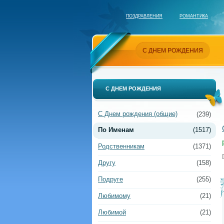
ПОЗДРАВЛЕНИЯ
РОМАНТИКА
С ДНЕМ РОЖДЕНИЯ
С ДНЕМ РОЖДЕНИЯ
С Днем рождения (общие)
(239)
По Именам
(1517)
Родственникам
(1371)
Другу
(158)
Подруге
(255)
Любимому
(21)
Любимой
(21)