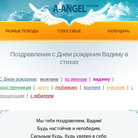
РАЗНЫЕ ПОВОДЫ
ГОЛОСОВЫЕ
КАЛЕНДАРЬ
Поздравления с Днем рождения Вадиму в
стихах
С Днем рождения
:
мужчине
|
по именам
|
вадиму
|
родственникам
|
другу
|
любимому
|
коллеге
|
учителю
|
с
прошедшим
|
с юбилеем
Мы тебя поздравляем, Вадим!
Будь настойчив и непобедим,
Сильным будь, будь уверен в себе,