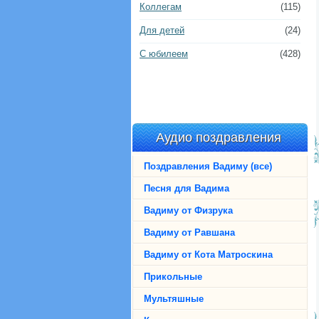
Коллегам
(115)
Для детей
(24)
С юбилеем
(428)
Аудио поздравления
Поздравления Вадиму (все)
Песня для Вадима
Вадиму от Физрука
Вадиму от Равшана
Вадиму от Кота Матроскина
Прикольные
Мультяшные