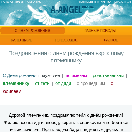
ПОЗДРАВЛЕНИЯ
РОМАНТИКА
ГОЛОСОВЫЕ ОТКРЫТКИ
СМС СТИХИ
С ДНЕМ РОЖДЕНИЯ
РАЗНЫЕ ПОВОДЫ
КАЛЕНДАРЬ
ГОЛОСОВЫЕ
РАЗНОЕ
Поздравления с днем рождения взрослому
племяннику
С Днем рождения
:
мужчине
|
по именам
|
родственникам
|
племяннику
|
от тети
|
от дяди
|
с прошедшим
|
с
юбилеем
Дорогой племянник, поздравляю тебя с днём рождения!
Желаю всегда идти вперёд, верить в свои силы и не бояться
новых вызовов. Пусть рядом будут надежные друзья, в