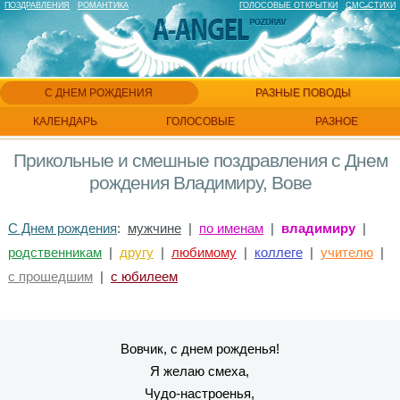
ПОЗДРАВЛЕНИЯ
РОМАНТИКА
ГОЛОСОВЫЕ ОТКРЫТКИ
СМС СТИХИ
С ДНЕМ РОЖДЕНИЯ
РАЗНЫЕ ПОВОДЫ
КАЛЕНДАРЬ
ГОЛОСОВЫЕ
РАЗНОЕ
Прикольные и смешные поздравления с Днем
рождения Владимиру, Вове
С Днем рождения
:
мужчине
|
по именам
|
владимиру
|
родственникам
|
другу
|
любимому
|
коллеге
|
учителю
|
с прошедшим
|
с юбилеем
Вовчик, с днем рожденья!
Я желаю смеха,
Чудо-настроенья,