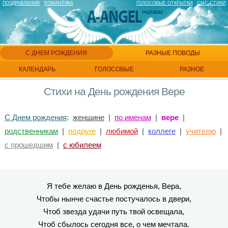
ПОЗДРАВЛЕНИЯ
РОМАНТИКА
ГОЛОСОВЫЕ ОТКРЫТКИ
СМС СТИХИ
С ДНЕМ РОЖДЕНИЯ
РАЗНЫЕ ПОВОДЫ
КАЛЕНДАРЬ
ГОЛОСОВЫЕ
РАЗНОЕ
Стихи на День рождения Вере
С Днем рождения
:
женщине
|
по именам
|
вере
|
родственникам
|
подруге
|
любимой
|
коллеге
|
учителю
|
с прошедшим
|
с юбилеем
Я тебе желаю в День рожденья, Вера,
Чтобы нынче счастье постучалось в двери,
Чтоб звезда удачи путь твой освещала,
Чтоб сбылось сегодня все, о чем мечтала.