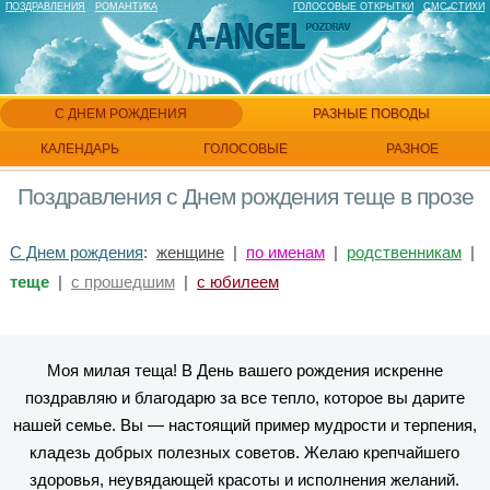
ПОЗДРАВЛЕНИЯ
РОМАНТИКА
ГОЛОСОВЫЕ ОТКРЫТКИ
СМС СТИХИ
С ДНЕМ РОЖДЕНИЯ
РАЗНЫЕ ПОВОДЫ
КАЛЕНДАРЬ
ГОЛОСОВЫЕ
РАЗНОЕ
Поздравления с Днем рождения теще в прозе
С Днем рождения
:
женщине
|
по именам
|
родственникам
|
теще
|
с прошедшим
|
с юбилеем
Моя милая теща! В День вашего рождения искренне
поздравляю и благодарю за все тепло, которое вы дарите
нашей семье. Вы — настоящий пример мудрости и терпения,
кладезь добрых полезных советов. Желаю крепчайшего
здоровья, неувядающей красоты и исполнения желаний.