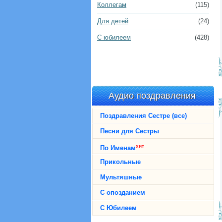
Коллегам
(115)
Для детей
(24)
С юбилеем
(428)
Аудио поздравления
Поздравления Сестре (все)
Песни для Сестры
хит
По Именам
Прикольные
Мультяшные
С опозданием
С Юбилеем