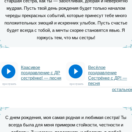
старшая сестра, как ты — заботливая, добрая и невероятно
мудрая. Пусть твой день рождения будет только началом
череды прекрасных событий, которые принесут тебе много
положительных эмоций и искренних улыбок. Пусть счастье
будет всегда с тобой, а мечты скорее становятся явью. Я
горжусь тем, что мы сестры!
Красивое
Весёлое
поздравление с ДР
поздравление
сестрёнке! — песня
Сестрёнке с ДР! —
песня
прослушать
прослушать
остально
С днем рождения, моя самая родная и любимая сестра! Ты
всегда была для меня примером стойкости, честности и