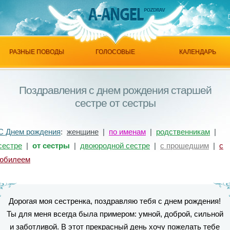
РАЗНЫЕ ПОВОДЫ
ГОЛОСОВЫЕ
КАЛЕНДАРЬ
Поздравления с днем рождения старшей
сестре от сестры
С Днем рождения
:
женщине
|
по именам
|
родственникам
|
сестре
|
от сестры
|
двоюродной сестре
|
с прошедшим
|
с
юбилеем
Дорогая моя сестренка, поздравляю тебя с днем рождения!
Ты для меня всегда была примером: умной, доброй, сильной
и заботливой. В этот прекрасный день хочу пожелать тебе