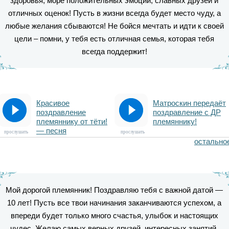
здоровья, море положительных эмоций, славных друзей и
отличных оценок! Пусть в жизни всегда будет место чуду, а
любые желания сбываются! Не бойся мечтать и идти к своей
цели – помни, у тебя есть отличная семья, которая тебя
всегда поддержит!
Красивое
Матроскин передаёт
поздравление
поздравление с ДР
племяннику от тёти!
племяннику!
— песня
прослушать
прослушать
остально
Мой дорогой племянник! Поздравляю тебя с важной датой —
10 лет! Пусть все твои начинания заканчиваются успехом, а
впереди будет только много счастья, улыбок и настоящих
чудес. Желаю самых верных друзей, интересных занятий,