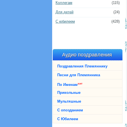
Коллегам
(115)
Для детей
(24)
С юбилеем
(428)
Аудио поздравления
Поздравления Племяннику
Песни для Племянника
хит
По Именам
Прикольные
Мультяшные
С опозданием
С Юбилеем