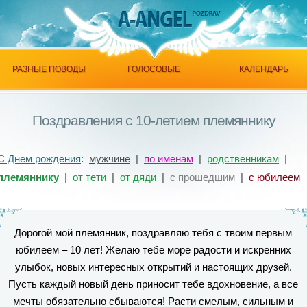
РАЗНЫЕ ПОВОДЫ
ГОЛОСОВЫЕ
КАЛЕНДАРЬ
Поздравления с 10-летием племяннику
С Днем рождения
:
мужчине
|
по именам
|
родственникам
|
племяннику
|
от тети
|
от дяди
|
с прошедшим
|
с юбилеем
Дорогой мой племянник, поздравляю тебя с твоим первым
юбилеем – 10 лет! Желаю тебе море радости и искренних
улыбок, новых интересных открытий и настоящих друзей.
Пусть каждый новый день приносит тебе вдохновение, а все
мечты обязательно сбываются! Расти смелым, сильным и