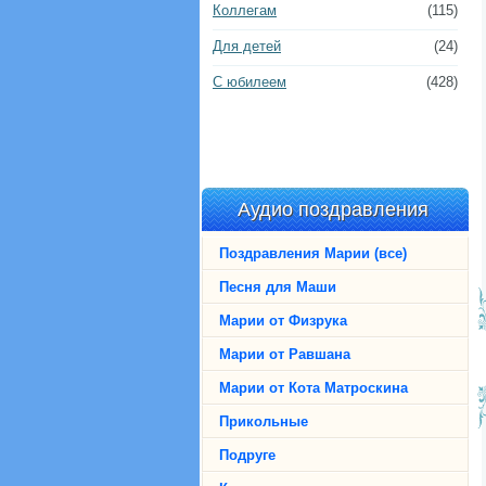
Коллегам
(115)
Для детей
(24)
С юбилеем
(428)
Аудио поздравления
Поздравления Марии (все)
Песня для Маши
Марии от Физрука
Марии от Равшана
Марии от Кота Матроскина
Прикольные
Подруге