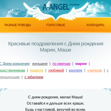
РАЗНЫЕ ПОВОДЫ
ГОЛОСОВЫЕ
КАЛЕНДАРЬ
Красивые поздравления с Днем рождения
Марии, Маше
С Днем рождения
:
женщине
|
по именам
|
марии
|
родственникам
|
подруге
|
любимой
|
коллеге
|
учителю
|
с
прошедшим
|
с юбилеем
С днем рождения, милая Маша!
Оставайся и дальше всех краше,
Будь счастливой, везучей во всем,