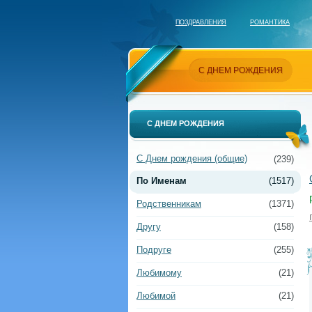
ПОЗДРАВЛЕНИЯ
РОМАНТИКА
С ДНЕМ РОЖДЕНИЯ
С ДНЕМ РОЖДЕНИЯ
С Днем рождения (общие)
(239)
По Именам
(1517)
Родственникам
(1371)
Другу
(158)
Подруге
(255)
Любимому
(21)
Любимой
(21)