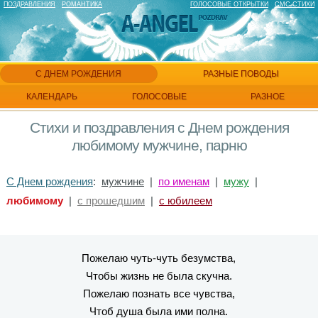
ПОЗДРАВЛЕНИЯ
РОМАНТИКА
ГОЛОСОВЫЕ ОТКРЫТКИ
СМС СТИХИ
С ДНЕМ РОЖДЕНИЯ
РАЗНЫЕ ПОВОДЫ
КАЛЕНДАРЬ
ГОЛОСОВЫЕ
РАЗНОЕ
Стихи и поздравления с Днем рождения
любимому мужчине, парню
С Днем рождения
:
мужчине
|
по именам
|
мужу
|
любимому
|
с прошедшим
|
с юбилеем
Пожелаю чуть-чуть безумства,
Чтобы жизнь не была скучна.
Пожелаю познать все чувства,
Чтоб душа была ими полна.