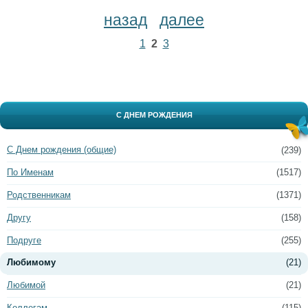
назад
далее
1
2
3
С ДНЕМ РОЖДЕНИЯ
С Днем рождения (общие)
(239)
По Именам
(1517)
Родственникам
(1371)
Другу
(158)
Подруге
(255)
Любимому
(21)
Любимой
(21)
Коллегам
(115)