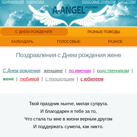
ПОЗДРАВЛЕНИЯ
РОМАНТИКА
ГОЛОСОВЫЕ ОТКРЫТКИ
СМС СТИХИ
С ДНЕМ РОЖДЕНИЯ
РАЗНЫЕ ПОВОДЫ
КАЛЕНДАРЬ
ГОЛОСОВЫЕ
РАЗНОЕ
Поздравления с Днем рождения жене
С Днем рождения
:
женщине
|
по именам
|
родственникам
|
жене
|
любимой
|
с прошедшим
|
с юбилеем
Твой праздник нынче, милая супруга.
И благодарен я тебе за то,
Что стала ты мне в жизни верным другом
И поддержать сумела, как никто.