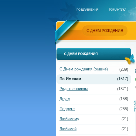
ПОЗДРАВЛЕНИЯ
РОМАНТИКА
С ДНЕМ РОЖДЕНИЯ
С ДНЕМ РОЖДЕНИЯ
С Днем рождения (общие)
(239)
По Именам
(1517)
Родственникам
(1371)
Другу
(158)
Подруге
(255)
Любимому
(21)
Любимой
(21)