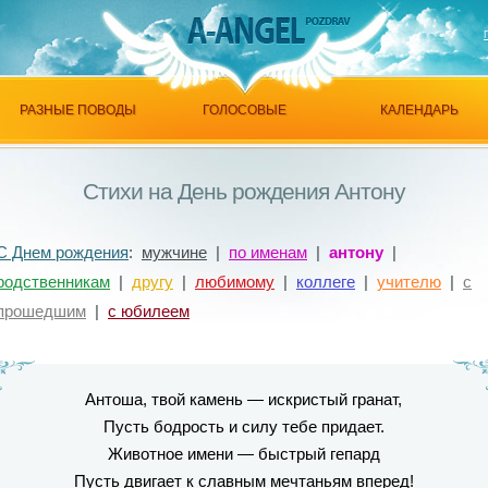
РАЗНЫЕ ПОВОДЫ
ГОЛОСОВЫЕ
КАЛЕНДАРЬ
Стихи на День рождения Антону
С Днем рождения
:
мужчине
|
по именам
|
антону
|
родственникам
|
другу
|
любимому
|
коллеге
|
учителю
|
с
прошедшим
|
с юбилеем
Антоша, твой камень — искристый гранат,
Пусть бодрость и силу тебе придает.
Животное имени — быстрый гепард
Пусть двигает к славным мечтаньям вперед!