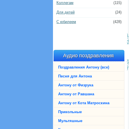
Коллегам
(115)
Для детей
(24)
С юбилеем
(428)
Аудио поздравления
Поздравления Антону (все)
Песня для Антона
Антону от Физрука
Антону от Равшана
Антону от Кота Матроскина
Прикольные
Мультяшные