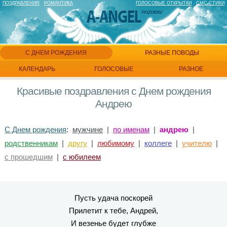
ПОЗДРАВЛЕНИЯ
РОМАНТИКА
ГОЛОСОВЫЕ ОТКРЫТКИ
СМС СТИХИ
С ДНЕМ РОЖДЕНИЯ
РАЗНЫЕ ПОВОДЫ
КАЛЕНДАРЬ
ГОЛОСОВЫЕ
РАЗНОЕ
Красивые поздравления с Днем рождения
Андрею
С Днем рождения
:
мужчине
|
по именам
|
андрею
|
родственникам
|
другу
|
любимому
|
коллеге
|
учителю
|
с прошедшим
|
с юбилеем
Пусть удача поскорей
Прилетит к тебе, Андрей,
И везенье будет глубже