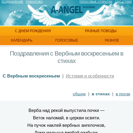
ПОЗДРАВЛЕНИЯ
РОМАНТИКА
ГОЛОСОВЫЕ ОТКРЫТКИ
СМС СТИХИ
С ДНЕМ РОЖДЕНИЯ
РАЗНЫЕ ПОВОДЫ
КАЛЕНДАРЬ
ГОЛОСОВЫЕ
РАЗНОЕ
Поздравления с Вербным воскресеньем в
стихах
С Вербным воскресеньем
|
История и особенности
общие
|
в стихах
|
в прозе
Верба над рекой выпустила почки —
Веток наломай, в церкви освяти.
На пучок наклей вербных ангелочков,
Дома малыша вербой разбуди.