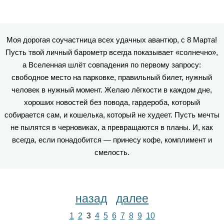
Моя дорогая соучастница всех удачных авантюр, с 8 Марта!
Пусть твой личный барометр всегда показывает «солнечно»,
а Вселенная шлёт совпадения по первому запросу:
свободное место на парковке, правильный билет, нужный
человек в нужный момент. Желаю лёгкости в каждом дне,
хороших новостей без повода, гардероба, который
собирается сам, и кошелька, который не худеет. Пусть мечты
не пылятся в черновиках, а превращаются в планы. И, как
всегда, если понадобится — принесу кофе, комплимент и
смелость.
назад
далее
1
2
3
4
5
6
7
8
9
10