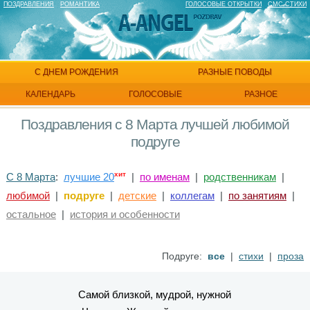
ПОЗДРАВЛЕНИЯ
РОМАНТИКА
ГОЛОСОВЫЕ ОТКРЫТКИ
СМС СТИХИ
С ДНЕМ РОЖДЕНИЯ
РАЗНЫЕ ПОВОДЫ
КАЛЕНДАРЬ
ГОЛОСОВЫЕ
РАЗНОЕ
Поздравления с 8 Марта лучшей любимой
подруге
хит
С 8 Марта
:
лучшие 20
|
по именам
|
родственникам
|
любимой
|
подруге
|
детские
|
коллегам
|
по занятиям
|
остальное
|
история и особенности
Подруге:
все
|
стихи
|
проза
Самой близкой, мудрой, нужной