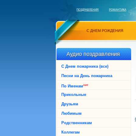
ПОЗДРАВЛЕНИЯ
РОМАНТИКА
С ДНЕМ РОЖДЕНИЯ
Аудио поздравления
С Днем пожарника (все)
Песни на День пожарника
хит
По Именам
Прикольные
Друзьям
Любимым
Родственникам
Коллегам