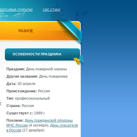
ГОЛОСОВЫЕ ОТКРЫТКИ
СМС СТИХИ
РАЗНОЕ
ОСОБЕННОСТИ ПРАЗДНИКА
Праздник:
День пожарной охраны
Другие названия:
День пожарника
Дата:
30 апреля
Происхождение:
Россия
Тип:
профессиональный
е
Страна:
Россия
Существует с:
1999 г.
Похожие:
День гражданской обороны
МЧС России
(4 октября),
День спасателя
в России
(27 декабря)