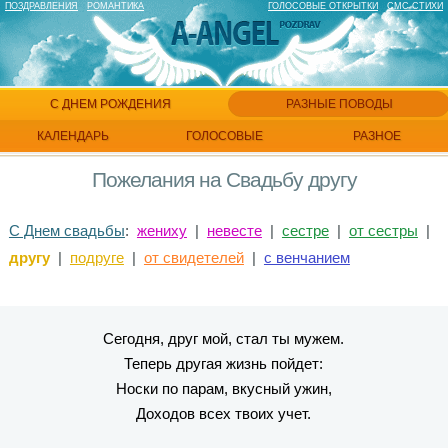
ПОЗДРАВЛЕНИЯ
РОМАНТИКА
ГОЛОСОВЫЕ ОТКРЫТКИ
СМС СТИХИ
С ДНЕМ РОЖДЕНИЯ
РАЗНЫЕ ПОВОДЫ
КАЛЕНДАРЬ
ГОЛОСОВЫЕ
РАЗНОЕ
Пожелания на Свадьбу другу
С Днем свадьбы
:
жениху
|
невесте
|
сестре
|
от сестры
|
другу
|
подруге
|
от свидетелей
|
с венчанием
Сегодня, друг мой, стал ты мужем.
Теперь другая жизнь пойдет:
Носки по парам, вкусный ужин,
Доходов всех твоих учет.