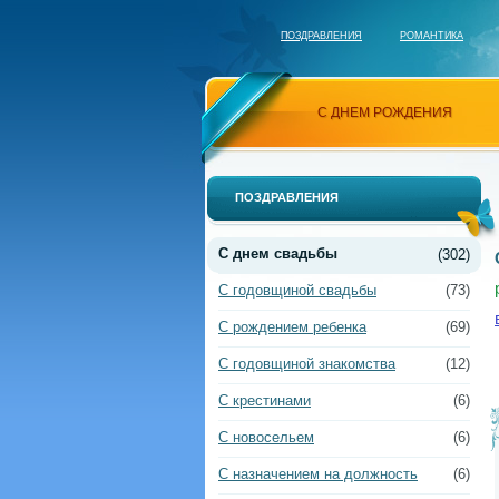
ПОЗДРАВЛЕНИЯ
РОМАНТИКА
С ДНЕМ РОЖДЕНИЯ
ПОЗДРАВЛЕНИЯ
С днем свадьбы
(302)
С годовщиной свадьбы
(73)
С рождением ребенка
(69)
С годовщиной знакомства
(12)
С крестинами
(6)
С новосельем
(6)
С назначением на должность
(6)