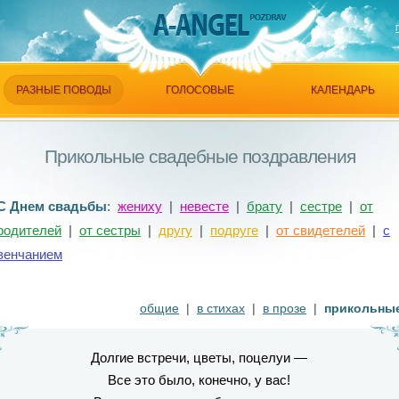
РАЗНЫЕ ПОВОДЫ
ГОЛОСОВЫЕ
КАЛЕНДАРЬ
Прикольные свадебные поздравления
С Днем свадьбы
:
жениху
|
невесте
|
брату
|
сестре
|
от
родителей
|
от сестры
|
другу
|
подруге
|
от свидетелей
|
с
венчанием
общие
|
в стихах
|
в прозе
|
прикольны
Долгие встречи, цветы, поцелуи —
Все это было, конечно, у вас!