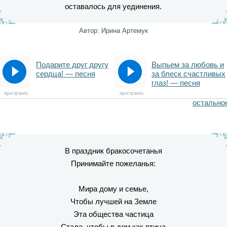
оставалось для уединения.
Автор: Ирина Артемук
Подарите друг другу
Выпьем за любовь и
сердца! — песня
за блеск счастливых
глаз! — песня
прослушать
прослушать
остально
В праздник бракосочетанья
Принимайте пожеланья:
Мира дому и семье,
Чтобы лучшей на Земле
Эта общества частица
Стала, чтобы в дом как птица