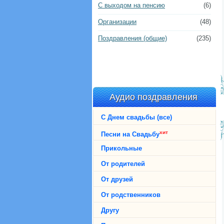
С выходом на пенсию
(6)
Организации
(48)
Поздравления (общие)
(235)
Аудио поздравления
С Днем свадьбы (все)
хит
Песни на Свадьбу
Прикольные
От родителей
От друзей
От родственников
Другу