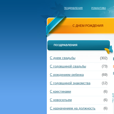
ПОЗДРАВЛЕНИЯ
РОМАНТИКА
С ДНЕМ РОЖДЕНИЯ
ПОЗДРАВЛЕНИЯ
С днем свадьбы
(302)
С годовщиной свадьбы
(73)
С рождением ребенка
(69)
С годовщиной знакомства
(12)
С крестинами
(6)
С новосельем
(6)
С назначением на должность
(6)