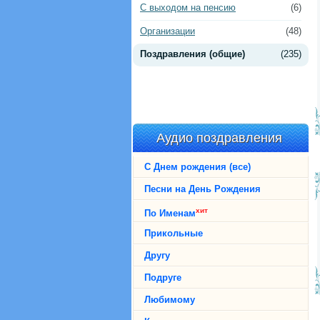
С выходом на пенсию
(6)
Организации
(48)
Поздравления (общие)
(235)
Аудио поздравления
С Днем рождения (все)
Песни на День Рождения
хит
По Именам
Прикольные
Другу
Подруге
Любимому