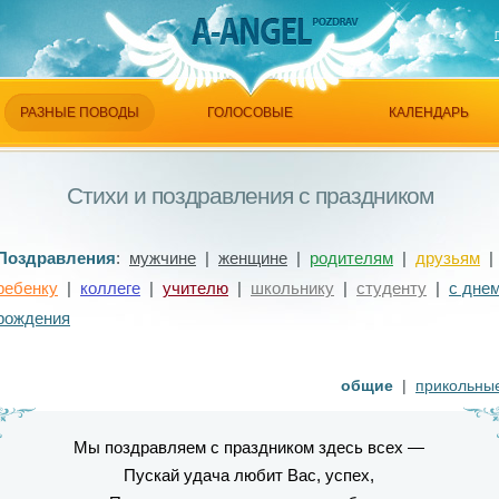
РАЗНЫЕ ПОВОДЫ
ГОЛОСОВЫЕ
КАЛЕНДАРЬ
Стихи и поздравления с праздником
Поздравления
:
мужчине
|
женщине
|
родителям
|
друзьям
|
ребенку
|
коллеге
|
учителю
|
школьнику
|
студенту
|
с дне
рождения
общие
|
прикольны
Мы поздравляем с праздником здесь всех —
Пускай удача любит Вас, успех,